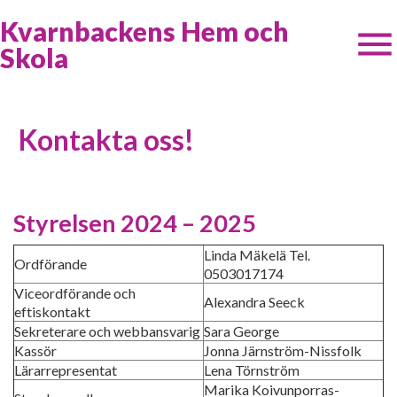
Kvarnbackens Hem och
Skola
Kontakta oss!
Styrelsen 2024 – 2025
Linda Mäkelä Tel.
Ordförande
0503017174
Viceordförande och
Alexandra Seeck
eftiskontakt
Sekreterare och webbansvarig
Sara George
Kassör
Jonna Järnström-Nissfolk
Lärarrepresentat
Lena Törnström
Marika Koivunporras-