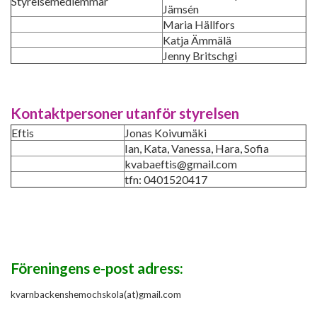
Styrelsemedlemmar
Jämsén
Maria Hällfors
Katja Ämmälä
Jenny Britschgi
Kontaktpersoner utanför styrelsen
Eftis
Jonas Koivumäki
Ian, Kata, Vanessa, Hara, Sofia
kvabaeftis@gmail.com
tfn: 0401520417
Föreningens e-post adress:
kvarnbackenshemochskola(at)gmail.com